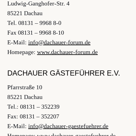
Ludwig-Ganghofer-Str. 4
85221 Dachau
Tel. 08131 – 9968 8-0
Fax 08131 – 9968 8-10
E-Mail:
ed.murof-reuahcad@ofni
Homepage:
www.dachauer-forum.de
DACHAUER GÄSTEFÜHRER E.V.
Pfarrstraße 10
85221 Dachau
Tel.: 08131 – 352239
Fax: 08131 – 352207
E-Mail:
ed.rerheufetseag-reuahcad@ofni
Homepage:
www.dachauer-gaestefuehrer.de