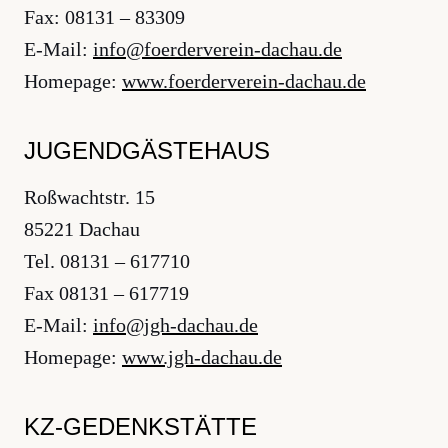
Fax: 08131 – 83309
E-Mail:
ed.uahcad-nierevredreof@ofni
Homepage:
www.foerderverein-dachau.de
JUGENDGÄSTEHAUS
Roßwachtstr. 15
85221 Dachau
Tel. 08131 – 617710
Fax 08131 – 617719
E-Mail:
ed.uahcad-hgj@ofni
Homepage:
www.jgh-dachau.de
KZ-GEDENKSTÄTTE